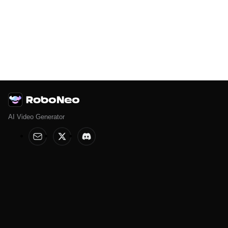
AI Video Generator
Help & Legal
Features
Help Center
AI Image Editor
Terms of Service
AI Anime Generator
Privacy Policy
AI Poster
AI Ad Generator